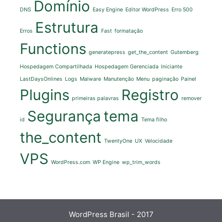
Domínio
DNS
Easy Engine
Editor WordPress
Erro 500
Estrutura
Erros
Fast
formatação
Functions
generatepress
get_the_content
Gutemberg
Hospedagem Compartilhada
Hospedagem Gerenciada
Iniciante
LastDaysOnlines
Logs
Malware
Manutenção
Menu
paginação
Painel
Plugins
Registro
primeiras palavras
remover
Segurança
tema
id
Tema filho
the_content
TwentyOne
UX
Velocidade
VPS
WordPress.com
WP Engine
wp_trim_words
WordPress Brasil - 2017