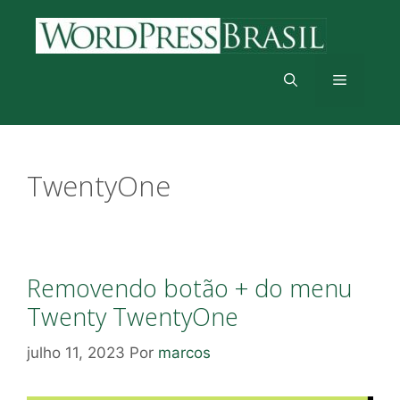
Pular
para
o
conteúdo
Menu
TwentyOne
Removendo botão + do menu
Twenty TwentyOne
julho 11, 2023
Por
marcos