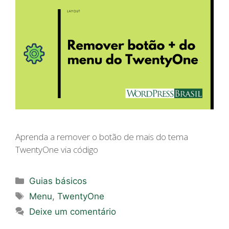
Aprenda a remover o botão de mais do tema
TwentyOne via código
Categorias
Guias básicos
Tags
Menu
,
TwentyOne
Deixe um comentário