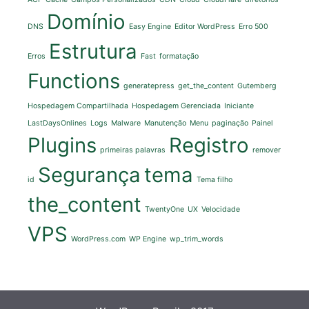
Domínio
DNS
Easy Engine
Editor WordPress
Erro 500
Estrutura
Erros
Fast
formatação
Functions
generatepress
get_the_content
Gutemberg
Hospedagem Compartilhada
Hospedagem Gerenciada
Iniciante
LastDaysOnlines
Logs
Malware
Manutenção
Menu
paginação
Painel
Plugins
Registro
primeiras palavras
remover
Segurança
tema
id
Tema filho
the_content
TwentyOne
UX
Velocidade
VPS
WordPress.com
WP Engine
wp_trim_words