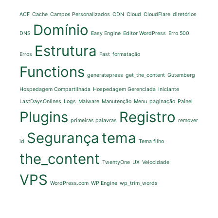
ACF
Cache
Campos Personalizados
CDN
Cloud
CloudFlare
diretórios
Domínio
DNS
Easy Engine
Editor WordPress
Erro 500
Estrutura
Erros
Fast
formatação
Functions
generatepress
get_the_content
Gutemberg
Hospedagem Compartilhada
Hospedagem Gerenciada
Iniciante
LastDaysOnlines
Logs
Malware
Manutenção
Menu
paginação
Painel
Plugins
Registro
primeiras palavras
remover
Segurança
tema
id
Tema filho
the_content
TwentyOne
UX
Velocidade
VPS
WordPress.com
WP Engine
wp_trim_words