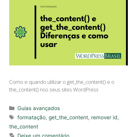
Como e quando utilizar o get_the_content() e o
the_content() nos seus sites WordPress
Categorias
Guias avançados
Tags
formatação
,
get_the_content
,
remover id
,
the_content
Deixe um comentário