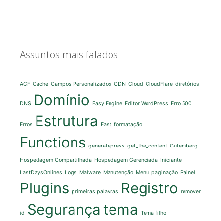
Assuntos mais falados
ACF
Cache
Campos Personalizados
CDN
Cloud
CloudFlare
diretórios
Domínio
DNS
Easy Engine
Editor WordPress
Erro 500
Estrutura
Erros
Fast
formatação
Functions
generatepress
get_the_content
Gutemberg
Hospedagem Compartilhada
Hospedagem Gerenciada
Iniciante
LastDaysOnlines
Logs
Malware
Manutenção
Menu
paginação
Painel
Plugins
Registro
primeiras palavras
remover
Segurança
tema
id
Tema filho