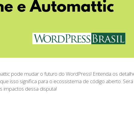
mattic pode mudar o futuro do WordPress! Entenda os detalh
que isso significa para o ecossistema de código aberto. Será
s impactos dessa disputa!