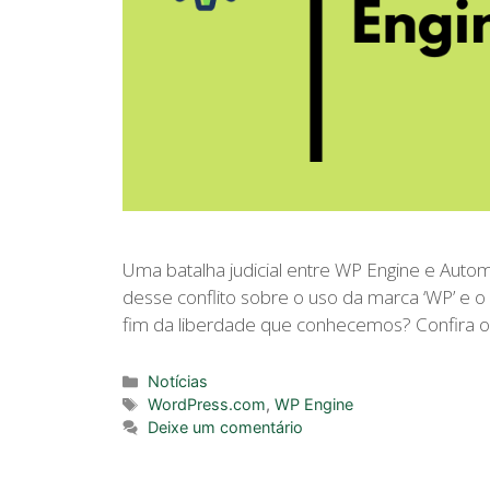
Uma batalha judicial entre WP Engine e Auto
desse conflito sobre o uso da marca ‘WP’ e o 
fim da liberdade que conhecemos? Confira o
Categorias
Notícias
Tags
WordPress.com
,
WP Engine
Deixe um comentário