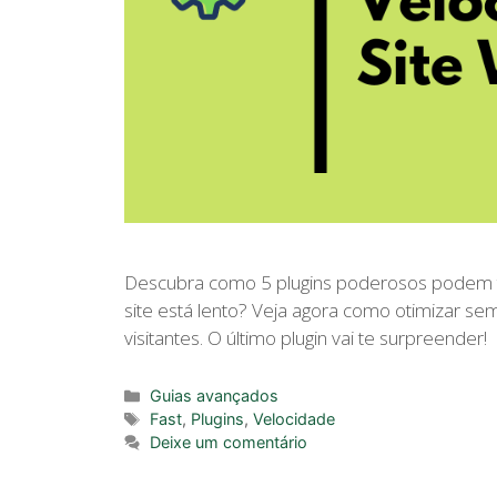
Descubra como 5 plugins poderosos podem tu
site está lento? Veja agora como otimizar s
visitantes. O último plugin vai te surpreender!
Categorias
Guias avançados
Tags
Fast
,
Plugins
,
Velocidade
Deixe um comentário