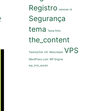
Registro
remover id
e
Segurança
tema
Tema filho
the_content
VPS
TwentyOne
UX
Velocidade
WordPress.com
WP Engine
wp_trim_words