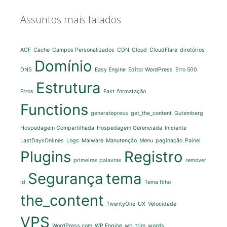
Assuntos mais falados
ACF
Cache
Campos Personalizados
CDN
Cloud
CloudFlare
diretórios
Domínio
DNS
Easy Engine
Editor WordPress
Erro 500
Estrutura
Erros
Fast
formatação
Functions
generatepress
get_the_content
Gutemberg
Hospedagem Compartilhada
Hospedagem Gerenciada
Iniciante
LastDaysOnlines
Logs
Malware
Manutenção
Menu
paginação
Painel
Plugins
Registro
primeiras palavras
remover
Segurança
tema
id
Tema filho
the_content
TwentyOne
UX
Velocidade
VPS
WordPress.com
WP Engine
wp_trim_words